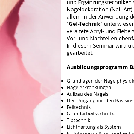
und Ergänzungstechniken 
Nageldekoration (Nail-Art)
allem in der Anwendung 
"
Gel-Technik
" unterwiesen
veraltete Acryl- und Fieber
Vor- und Nachteilen ebenf
In diesem Seminar wird ü
gearbeitet.
Ausbildungsprogramm Bas
Grundlagen der Nagelphysiol
Nagelerkrankungen
Aufbau des Nagels
Der Umgang mit den Basisin
Feiltechnik
Grundarbeitsschritte
Tiptechnik
Lichthärtung als System
Einführung in Acryl- und Fieb