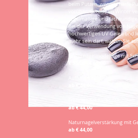
beim Putzen, wenn scharfe Put
vorüber. Gerade im Winter ver
regelmäßige und fachkundige 
Bei der Verwendung von Nagell
hochwertigen UV-Gelen und le
mehr sein darf, wählen Sie au
Fingernagelmodellage mit Sch
€ 55,00 - € 65,00
Auffüllen mit Gel
ab € 44,00
French oder Farboptik
ab € 44,00
Naturnagelverstärkung mit Ge
ab € 44,00