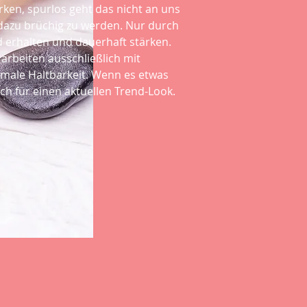
rken, spurlos geht das nicht an uns
 dazu brüchig zu werden. Nur durch
 erhalten und dauerhaft stärken.
arbeiten ausschließlich mit
male Haltbarkeit. Wenn es etwas
ch für einen aktuellen Trend-Look.