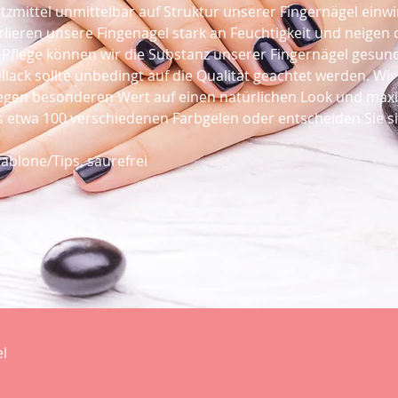
zmittel unmittelbar auf Struktur unserer Fingernägel einwi
lieren unsere Fingenägel stark an Feuchtigkeit und neigen
Pflege können wir die Substanz unserer Fingernägel gesund
ack sollte unbedingt auf die Qualität geachtet werden. Wir 
gen besonderen Wert auf einen natürlichen Look und maxi
s etwa 100 verschiedenen Farbgelen oder entscheiden Sie si
ablone/Tips, säurefrei
l