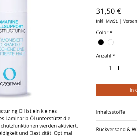
Prei
31,50 €
inkl. MwSt.
|
Versan
Color
*
Anzahl
*
In
uring Oil ist ein kleines 
Inhaltsstoffe
s Laminaria-Öl unterstützt die 
Inhaltsstoffe
Schutzfunktionen werden aktiviert. 
Rückversand & Wi
Sesamum Indicum 
digkeit und Elastizität. Optimal 