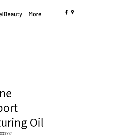
elBeauty
More
ine
port
uring Oil
000002